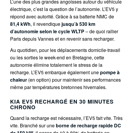
L’une des plus grandes angoisses autour du véhicule
électrique, c’est la question de l’autonomie. L’EV5 y
répond avec autorité. Grâce à sa batterie NMC de
81,4 kWh
, il revendique
jusqu’à 530 km
d’autonomie selon le cycle WLTP
– de quoi rallier
Paris depuis Vannes et en revenir sans recharger.
Au quotidien, pour les déplacements domicile-travail
ou les sorties le week-end en Bretagne, cette
autonomie élimine totalement le stress de la
recharge. L’EV5 embarque également une
pompe à
chaleur
(en option) pour maintenir ses performances
même par températures bretonnes hivernales.
KIA EV5 RECHARGÉ EN 30 MINUTES
CHRONO
Quand la recharge est nécessaire, l’EV5 fait vite. Très
vite. Branché sur une
borne de recharge rapide DC
de 150 kW
, il passe de 10 à 80% de batterie en